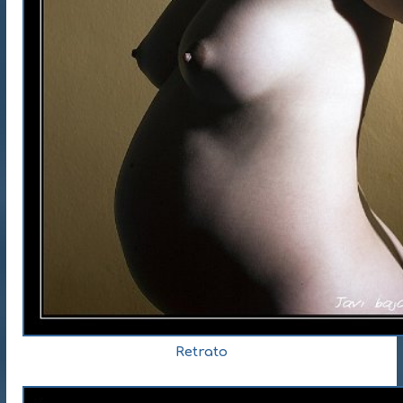
Retrato