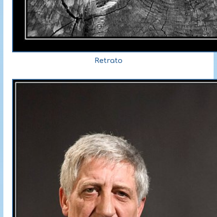
Retrato