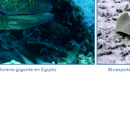
orena gigante en Egipto
Bluespote